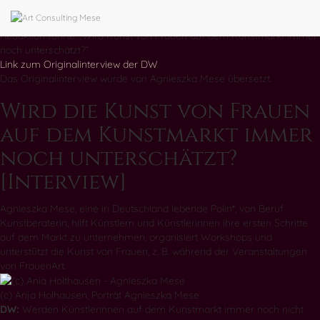
Übersetzung des Interviews mit Agnieszka Mese, das am 08.03.2020
Anna Maciol-Holhausen auf Polnisch für die Deutsche Welle, Polnische
Redaktion führte: „Wird Kunst von Frauen auf dem Kunstmarkt immer
noch unterschätzt?“
Link zum Originalinterview der DW
Das Originalinterview wurde von Agnieszka Mese übersetzt.
Wird die Kunst von Frauen
auf dem Kunstmarkt immer
noch unterschätzt?
[Interview]
Agnieszka Mese, eine in Deutschland lebende Polin*, von Beruf
Kunstberaterin, hilft Künstlern und Künstlerinnen ihre ersten Schritte
auf dem Markt zu unternehmen, organisiert Workshops und
unterstützt die Kunst von Frauen, z. B. während der Veranstaltungen
von FrauenArt.
(c) Anja Holhausen, Porträt Agnieszka Mese
DW:
Werden Künstlerinnen auf dem Kunstmarkt immer noch nicht