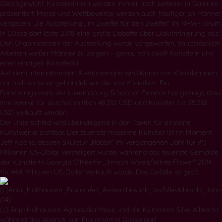
Gleichgewicht. Künstlerinnen werden immer noch seltener in Galerien
präsentiert. Preise und Wettbewerbe werden auch häufiger an Männer
vergeben. Die Ausstellung „Im Zweifel für den Zweifel“ im NRW-Forum
in Düsseldorf löste 2018 eine große Debatte über Diskriminierung aus.
Den Organisatoren der Ausstellung wurde vorgeworfen, hauptsächlich
Arbeiten weißer Männer zu zeigen – genau von zwölf Künstlern und
einer einzigen Künstlerin.
Auf dem internationalen Auktionsmarkt wird Kunst von Künstlerinnen
nur halb so teuer gehandelt wie die von Künstlern. Ein
Forschungsteam der Luxembourg School of Finance hat gezeigt, dass
ihre Werke für durchschnittlich 48.212 USD und Künstler für 25.262
USD verkauft werden.
Der Unterschied wird überwiegend in den Taxen für einzelne
Kunstwerke sichtbar. Der teuerste moderne Künstler ist im Moment
Jeff Koons, dessen Skulptur „Rabbit“ im vergangenen Jahr für 91,1
Millionen US-Dollar versteigert wurde, während das teuerste Gemälde
der Künstlerin Georgia O’Keeffe „Jimson Weed/White Flower“ 2014
für 44,4 Millionen US-Doller verkauft wurde. Das Gefälle ist groß.
(c) Anja Holhausen, Agnieszka Mese und die Künstlerin Silke Albrecht
während des Abends von FrauenArt in Düsseldorf