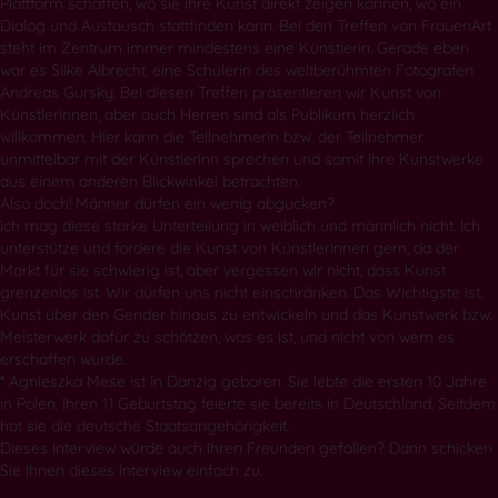
Plattform schaffen, wo sie ihre Kunst direkt zeigen können, wo ein
Dialog und Austausch stattfinden kann. Bei den Treffen von FrauenArt
steht im Zentrum immer mindestens eine Künstlerin. Gerade eben
war es Silke Albrecht, eine Schülerin des weltberühmten Fotografen
Andreas Gursky. Bei diesen Treffen präsentieren wir Kunst von
Künstlerinnen, aber auch Herren sind als Publikum herzlich
willkommen. Hier kann die Teilnehmerin bzw. der Teilnehmer
unmittelbar mit der Künstlerinn sprechen und somit ihre Kunstwerke
aus einem anderen Blickwinkel betrachten.
Also doch! Männer dürfen ein wenig abgucken?
Ich mag diese starke Unterteilung in weiblich und männlich nicht. Ich
unterstütze und fordere die Kunst von Künstlerinnen gern, da der
Markt für sie schwierig ist, aber vergessen wir nicht, dass Kunst
grenzenlos ist. Wir dürfen uns nicht einschränken. Das Wichtigste ist,
Kunst über den Gender hinaus zu entwickeln und das Kunstwerk bzw.
Meisterwerk dafür zu schätzen, was es ist, und nicht von wem es
erschaffen wurde.
* Agnieszka Mese ist in Danzig geboren. Sie lebte die ersten 10 Jahre
in Polen. Ihren 11 Geburtstag feierte sie bereits in Deutschland. Seitdem
hat sie die deutsche Staatsangehörigkeit.
Dieses Interview würde auch Ihren Freunden gefallen? Dann schicken
Sie Ihnen dieses Interview einfach zu: