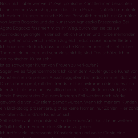
Noch nicht, aber wer weiß? Zwei polnische Künstlerinnen besuchten
bisher meinen Workshop, aber das ist ein Prozess. Natürlich empfehle
ich meinen Kunden polnische Kunst. Persönlich mag ich die Gemälde
von Agata Bogacka und die Kunst von Agnieszka Brzeżańska. Bei
Agata Bogacka fasziniert mich ihr Weg, durch den sie bis zur
Abstraktion gelangte, in der schließlich Formen und Farbe ineinander
übergehen und verschmelzen zugleich jedoch auseinander fließen.
Ich habe den Eindruck, dass polnische Künstlerinnen sehr tief in ihre
Themen eintauchen und sehr vielschichtig sind. Das schätze ich an
der polnischen Kunst sehr.
Ist es schwieriger Kunst von Frauen zu verkaufen?
Sagen wir es folgendermaßen: Ich kann dem Käufer gut die Kunst von
Künstlerinnen anpreisen. Ausschlaggebend ist jedoch immer das Ziel:
Ob es darum geht, mit den Trends mitzuschwimmen oder ob es sich
in erster Linie um eine Investition handelt. Künstlerinnen sind jetzt in
Mode. Entspricht das Ziel dem letzteren Fall werden noch Werke
gewählt, die von Künstlern gemalt wurden. Wenn ich meinem Kunden
ein Bildkatalog präsentiere, gibt es keine Namen, nur Zahlen. Hier zählt
vor allem das Bild/die Kunst an sich.
Seit letztem Jahr organisierst Du die FrauenArt. Das ist eine weitere
Möglichkeit, um Frauen eine Stimme zu geben.
Ich treffe viele interessante Künstlerinnen und wollte für sie eine