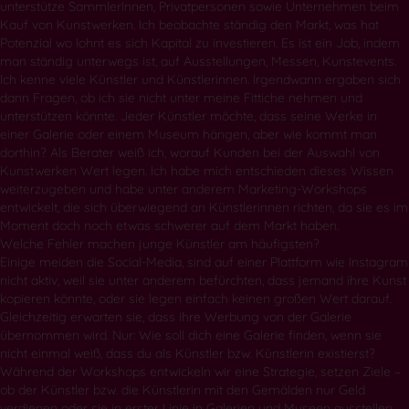
unterstütze SammlerInnen, Privatpersonen sowie Unternehmen beim
Kauf von Kunstwerken. Ich beobachte ständig den Markt, was hat
Potenzial wo lohnt es sich Kapital zu investieren. Es ist ein Job, indem
man ständig unterwegs ist, auf Ausstellungen, Messen, Kunstevents.
Ich kenne viele Künstler und Künstlerinnen. Irgendwann ergaben sich
dann Fragen, ob ich sie nicht unter meine Fittiche nehmen und
unterstützen könnte. Jeder Künstler möchte, dass seine Werke in
einer Galerie oder einem Museum hängen, aber wie kommt man
dorthin? Als Berater weiß ich, worauf Kunden bei der Auswahl von
Kunstwerken Wert legen. Ich habe mich entschieden dieses Wissen
weiterzugeben und habe unter anderem Marketing-Workshops
entwickelt, die sich überwiegend an Künstlerinnen richten, da sie es im
Moment doch noch etwas schwerer auf dem Markt haben.
Welche Fehler machen junge Künstler am häufigsten?
Einige meiden die Social-Media, sind auf einer Plattform wie Instagram
nicht aktiv, weil sie unter anderem befürchten, dass jemand ihre Kunst
kopieren könnte, oder sie legen einfach keinen großen Wert darauf.
Gleichzeitig erwarten sie, dass ihre Werbung von der Galerie
übernommen wird. Nur: Wie soll dich eine Galerie finden, wenn sie
nicht einmal weiß, dass du als Künstler bzw. Künstlerin existierst?
Während der Workshops entwickeln wir eine Strategie, setzen Ziele –
ob der Künstler bzw. die Künstlerin mit den Gemälden nur Geld
verdienen oder sie in erster Linie in Galerien und Museen ausstellen