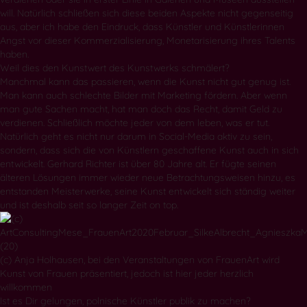
will. Natürlich schließen sich diese beiden Aspekte nicht gegenseitig
aus, aber ich habe den Eindruck, dass Künstler und Künstlerinnen
Angst vor dieser Kommerzialisierung, Monetarisierung ihres Talents
haben.
Weil dies den Kunstwert des Kunstwerks schmälert?
Manchmal kann das passieren, wenn die Kunst nicht gut genug ist.
Man kann auch schlechte Bilder mit Marketing fördern. Aber wenn
man gute Sachen macht, hat man doch das Recht, damit Geld zu
verdienen. Schließlich möchte jeder von dem leben, was er tut.
Natürlich geht es nicht nur darum in Social-Media aktiv zu sein,
sondern, dass sich die von Künstlern geschaffene Kunst auch in sich
entwickelt. Gerhard Richter ist über 80 Jahre alt. Er fügte seinen
älteren Lösungen immer wieder neue Betrachtungsweisen hinzu, es
entstanden Meisterwerke, seine Kunst entwickelt sich ständig weiter
und ist deshalb seit so langer Zeit on top.
(c) Anja Holhausen, bei den Veranstaltungen von FrauenArt wird
Kunst von Frauen präsentiert, jedoch ist hier jeder herzlich
willkommen
Ist es Dir gelungen, polnische Künstler publik zu machen?