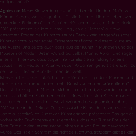
wertgeschätzt?
Agnieszka Mese
:
Sie werden geschätzt, aber nicht in dem Maße wie
Männer. Gerade werden geniale Künstlerinnen mit ihrem Lebenswerk
entdeckt, z. B.Miriam Cahn: Seit über 40 Jahren ist sie auf dem Markt.
2019 präsentierte sie Ihre Ausstellung „Ich als Mensch“ auf zwei
gesamten Etagen des Kunstmuseums Bern – kein zeitgenössischer
Künstler hatte bisher so viel Präsentationsfläche in diesem Museum.
Die Ausstellung zeigte auch das Haus der Kunst in München und das
Museum of Modern Art in Warschau. Selbst Marina Abramović sagte
in einem Interview, dass sogar ihre Familie sie jahrelang für einen
„Looser“ hielt. Heute, im Alter von über 70 Jahren, gehört sie endlich zu
den berühmtesten Künstlerinnen der Welt.
Ist es ein Trend oder tatsächlich eine Veränderung, dass Museen und
Galerien zunehmend immer mehr Kunst von Frauen präsentieren?
Das ist die Frage. Im Moment sicherlich ein Trend, wir werden sehen,
ob er sich hält. Ein Statement hat als eines der ersten Kunstmuseen
die Tate Britain in London gesetzt: Während des gesamten Jahres
2019 wurde in der Sektion Zeitgenössische Kunst der letzten sechzig
Jahre ausschließlich Kunst von Künstlerinnen präsentiert. Das gab es
vorher nicht. Erwähnenswert ist ebenfalls, dass der Turner-Preis der
Tate Britain in den letzten sechs Jahren nur von Frauen gewonnen
wurde. Das ist ein Schritt in die richtige Richtung, trotzdem gibt es kein