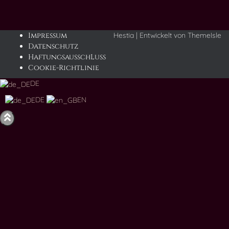
Impressum
Hestia | Entwickelt von
ThemeIsle
Datenschutz
HaftungsausschLuss
Cookie-Richtlinie
DE
DE
EN