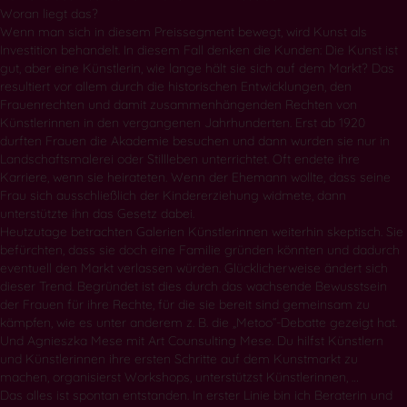
Woran liegt das?
Wenn man sich in diesem Preissegment bewegt, wird Kunst als
Investition behandelt. In diesem Fall denken die Kunden: Die Kunst ist
gut, aber eine Künstlerin, wie lange hält sie sich auf dem Markt? Das
resultiert vor allem durch die historischen Entwicklungen, den
Frauenrechten und damit zusammenhängenden Rechten von
Künstlerinnen in den vergangenen Jahrhunderten. Erst ab 1920
durften Frauen die Akademie besuchen und dann wurden sie nur in
Landschaftsmalerei oder Stillleben unterrichtet. Oft endete ihre
Karriere, wenn sie heirateten. Wenn der Ehemann wollte, dass seine
Frau sich ausschließlich der Kindererziehung widmete, dann
unterstützte ihn das Gesetz dabei.
Heutzutage betrachten Galerien Künstlerinnen weiterhin skeptisch. Sie
befürchten, dass sie doch eine Familie gründen könnten und dadurch
eventuell den Markt verlassen würden. Glücklicherweise ändert sich
dieser Trend. Begründet ist dies durch das wachsende Bewusstsein
der Frauen für ihre Rechte, für die sie bereit sind gemeinsam zu
kämpfen, wie es unter anderem z. B. die „Metoo“-Debatte gezeigt hat.
Und Agnieszka Mese mit Art Counsulting Mese. Du hilfst Künstlern
und Künstlerinnen ihre ersten Schritte auf dem Kunstmarkt zu
machen, organisierst Workshops, unterstützst Künstlerinnen, …
Das alles ist spontan entstanden. In erster Linie bin ich Beraterin und