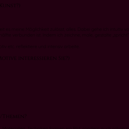
 Kunst?)
 es meine Möglichkeit zulässt, alles. Dabei gehe ich intuitiv vo
älfte verbunden ist. Indem ich zeichne, male, gestalte „sprich
v etc. reflektiere und intensiv arbeite.
tive interessieren Sie?)
en/Themen?
Materialien, Techniken formen ein Bild, sondern auch schon p