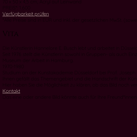
70 x 50 x 4,5 cm, Acryl auf Leinwand
PREIS*: 1.600
Verfügbarkeit prüfen
*Alle Preise sind in EUR und inkl. der gesetzlichen MwSt. (sow
Vita
Die Künstlerin Hannelore E. Busch lebt und arbeitet in Düsseld
Seit 1976 stellt die Künstlerin sowohl in Gruppen- als auch E
Museum der Arbeit in Hamburg.
1970-1980
Studium an der Kunstakademie Düsseldorf bei Prof. Joseph B
Ihnen gefällt das Themengebiet und die Handschrift der Künstl
Hier haben Sie die Möglichkeit zu klären, ob das Bild noch ver
Kontakt
Das eine oder andere Bild könnte auch für Ihre Freund*innen