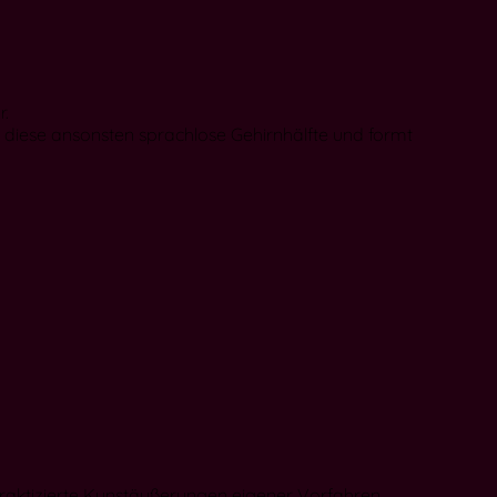
r.
t“ diese ansonsten sprachlose Gehirnhälfte und formt
raktizierte Kunstäußerungen eigener Vorfahren.