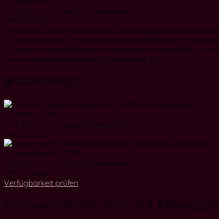
„Young Circle“, 2021
130 x 120 x 2 cm, Acryl auf Leinwand
PREIS*: 3.250
Hanelore E. Busch hat noch bei Joseph Beuys gelernt. Ihre Ku
Puzzleteile fügen sich die einzelnen Farbflächen in ihren 
Tusche in unterschiedlichen Farben oder rollt die Bilder wie a
immer wieder beeinflusste) offensichtlich ist.
Bildbeispiele
„Sommer“, 2016
90 x 90 x 2 cm, Acryl auf Leinwand
PREIS*: 2.350
„Die große Hilfe“, 2016
100 x 90 x 2 cm, Acryl auf Leinwand
PREIS*: 2.500
Verfügbarkeit prüfen
Ein paar Worte von der Künstleri