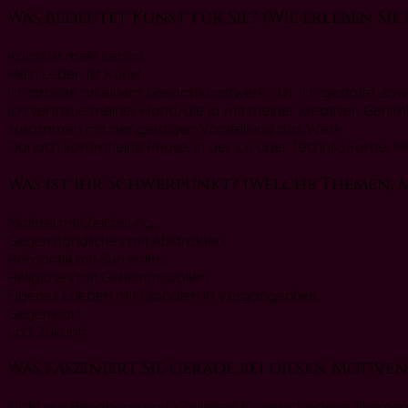
Was bedeutet Kunst für Sie? (Wie erleben Sie
Kunst ist mein Leben.
Mein Leben ist Kunst.
Ich arbeite an einem Gesamtkunstwerk, d.h. Ich gestalte, soweit
Ich vertraue meiner Hand, die ja mit meiner kreativen Gehirnh
zusammen mit der geistigen Vorstellung das Werk.
Danach kommt eine Phase, in der ich über Technik, Farbe, Moti
Was ist Ihr Schwerpunkt? (Welche Themen, Mo
Malerei mit Zeichnung,
Gegenständliches mit Abstrakten,
Romantik mit Surrealen,
Religiöses mit Geheimnisvollen,
Eigenes Erleben mit Globalen in Vergangenheit,
Gegenwart
und Zukunft.
Was fasziniert Sie gerade bei diesen Motiv
Nicht nur Begabung und Vorlieben für verschiedene Themen, 