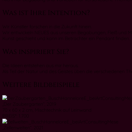
Was ist Ihre Intention?
Wir Künstler forschen in die Zukunft hinein.
Wir entwickeln NEUES aus unseren Begabungen, Fleiß und Mö
Kunst geschieht und kann im Betrachter ein Pendant finden.
Was inspiriert Sie?
Die Ideen entstehen aus mir heraus.
Als Teil der Natur und des Geistes üben die verschiedenen T
Weitere Bildbeispiele
„Der Zaubergarten“, 2019
70 x 60 x 2 cm, Mischtechnik auf Leinwand
PREIS*: 1.700
„Zellenwelten“, 2021