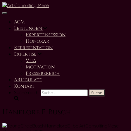
Navigation umschalten
ACM
Leistungen
Expertensession
Honorar
Representation
Expertise
Vita
Motivation
Pressebereich
ARTiculate
Kontakt
Suche nach:
Hanelore E. Busch