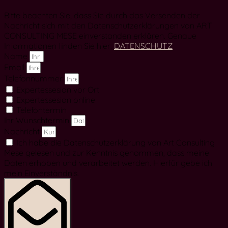
Bitte beachten Sie, dass Sie durch das Versenden der
Nachricht sich mit den Datenschutzerklärungen von ART
CONSULTING MESE einverstanden erklären. Genaue
Informationen finden Sie hier:
DATENSCHUTZ
Name
Email
Telefonnummer
Expertessesion vor Ort
Expertessesion online
Telefontermin
Ihr Wunschtermin
Nachricht
Ich habe die Datenschutzerklärung von Art Consulting
Mese gelesen und zur Kenntnis genommen, dass meine
Daten erhoben und verarbeitet werden. Hierfür gebe ich
mein Einverständnis.